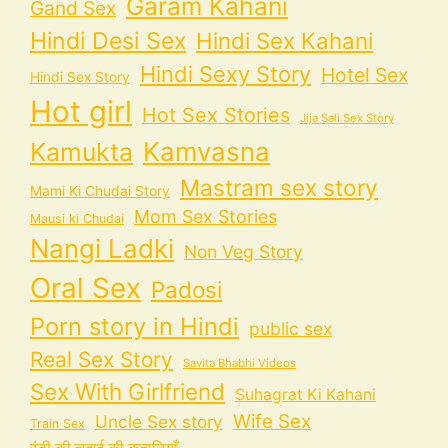
Garam Kahani
Gand Sex
Hindi Desi Sex
Hindi Sex Kahani
Hindi Sexy Story
Hotel Sex
Hindi Sex Story
Hot girl
Hot Sex Stories
Jija Sali Sex Story
Kamvasna
Kamukta
Mastram sex story
Mami Ki Chudai Story
Mom Sex Stories
Mausi ki Chudai
Nangi Ladki
Non Veg Story
Oral Sex
Padosi
Porn story in Hindi
public sex
Real Sex Story
Savita Bhabhi Videos
Sex With Girlfriend
Suhagrat Ki Kahani
Wife Sex
Uncle Sex story
Train Sex