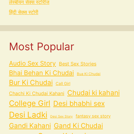
लेस्बीयन सेक्स स्टोरीज
हिंदी सेक्स स्टोरी
Most Popular
Audio Sex Story
Best Sex Stories
Bhai Behan Ki Chudai
Bua Ki Chudai
Bur Ki Chudai
Call Girl
Chudai ki kahani
Chachi Ki Chudai Kahani
College Girl
Desi bhabhi sex
Desi Ladki
fantasy sex story
Desi Sex Story
Gandi Kahani
Gand Ki Chudai