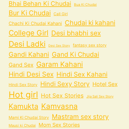
Bhai Behan Ki Chudai
Bua Ki Chudai
Bur Ki Chudai
Call Girl
Chudai ki kahani
Chachi Ki Chudai Kahani
College Girl
Desi bhabhi sex
Desi Ladki
fantasy sex story
Desi Sex Story
Gandi Kahani
Gand Ki Chudai
Garam Kahani
Gand Sex
Hindi Desi Sex
Hindi Sex Kahani
Hindi Sexy Story
Hotel Sex
Hindi Sex Story
Hot girl
Hot Sex Stories
Jija Sali Sex Story
Kamvasna
Kamukta
Mastram sex story
Mami Ki Chudai Story
Mom Sex Stories
Mausi ki Chudai