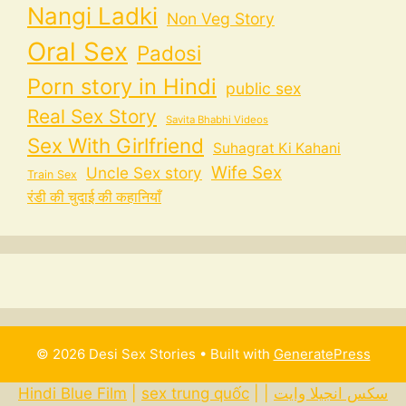
Nangi Ladki
Non Veg Story
Oral Sex
Padosi
Porn story in Hindi
public sex
Real Sex Story
Savita Bhabhi Videos
Sex With Girlfriend
Suhagrat Ki Kahani
Wife Sex
Uncle Sex story
Train Sex
रंडी की चुदाई की कहानियाँ
© 2026 Desi Sex Stories
• Built with
GeneratePress
Hindi Blue Film
|
sex trung quốc
|
|
سكس انجيلا وايت