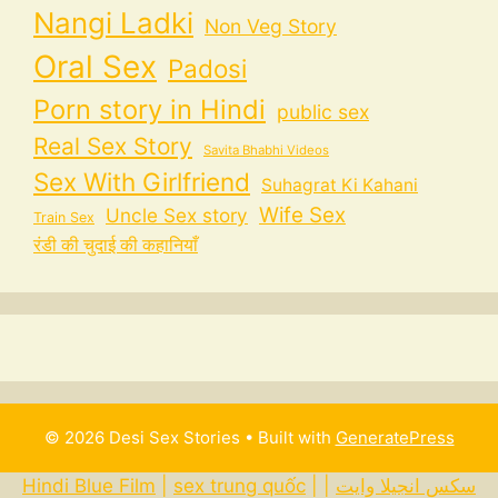
Nangi Ladki
Non Veg Story
Oral Sex
Padosi
Porn story in Hindi
public sex
Real Sex Story
Savita Bhabhi Videos
Sex With Girlfriend
Suhagrat Ki Kahani
Wife Sex
Uncle Sex story
Train Sex
रंडी की चुदाई की कहानियाँ
© 2026 Desi Sex Stories
• Built with
GeneratePress
Hindi Blue Film
|
sex trung quốc
|
|
سكس انجيلا وايت