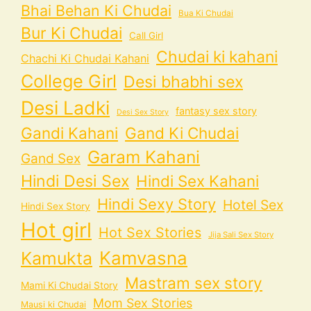
Bhai Behan Ki Chudai
Bua Ki Chudai
Bur Ki Chudai
Call Girl
Chudai ki kahani
Chachi Ki Chudai Kahani
College Girl
Desi bhabhi sex
Desi Ladki
fantasy sex story
Desi Sex Story
Gandi Kahani
Gand Ki Chudai
Garam Kahani
Gand Sex
Hindi Desi Sex
Hindi Sex Kahani
Hindi Sexy Story
Hotel Sex
Hindi Sex Story
Hot girl
Hot Sex Stories
Jija Sali Sex Story
Kamvasna
Kamukta
Mastram sex story
Mami Ki Chudai Story
Mom Sex Stories
Mausi ki Chudai