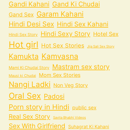
Gandi Kahani
Gand Ki Chudai
Garam Kahani
Gand Sex
Hindi Desi Sex
Hindi Sex Kahani
Hindi Sexy Story
Hotel Sex
Hindi Sex Story
Hot girl
Hot Sex Stories
Jija Sali Sex Story
Kamvasna
Kamukta
Mastram sex story
Mami Ki Chudai Story
Mom Sex Stories
Mausi ki Chudai
Nangi Ladki
Non Veg Story
Oral Sex
Padosi
Porn story in Hindi
public sex
Real Sex Story
Savita Bhabhi Videos
Sex With Girlfriend
Suhagrat Ki Kahani