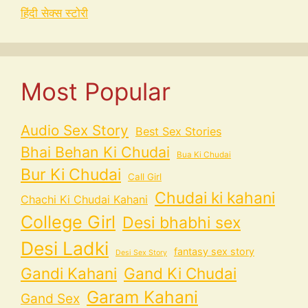
हिंदी सेक्स स्टोरी
Most Popular
Audio Sex Story
Best Sex Stories
Bhai Behan Ki Chudai
Bua Ki Chudai
Bur Ki Chudai
Call Girl
Chudai ki kahani
Chachi Ki Chudai Kahani
College Girl
Desi bhabhi sex
Desi Ladki
fantasy sex story
Desi Sex Story
Gandi Kahani
Gand Ki Chudai
Garam Kahani
Gand Sex