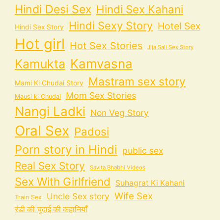
Hindi Desi Sex
Hindi Sex Kahani
Hindi Sexy Story
Hotel Sex
Hindi Sex Story
Hot girl
Hot Sex Stories
Jija Sali Sex Story
Kamvasna
Kamukta
Mastram sex story
Mami Ki Chudai Story
Mom Sex Stories
Mausi ki Chudai
Nangi Ladki
Non Veg Story
Oral Sex
Padosi
Porn story in Hindi
public sex
Real Sex Story
Savita Bhabhi Videos
Sex With Girlfriend
Suhagrat Ki Kahani
Wife Sex
Uncle Sex story
Train Sex
रंडी की चुदाई की कहानियाँ