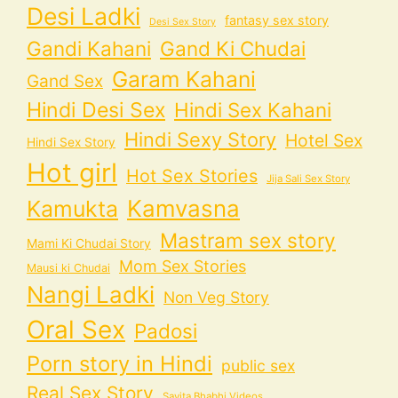
Desi Ladki
fantasy sex story
Desi Sex Story
Gandi Kahani
Gand Ki Chudai
Garam Kahani
Gand Sex
Hindi Desi Sex
Hindi Sex Kahani
Hindi Sexy Story
Hotel Sex
Hindi Sex Story
Hot girl
Hot Sex Stories
Jija Sali Sex Story
Kamvasna
Kamukta
Mastram sex story
Mami Ki Chudai Story
Mom Sex Stories
Mausi ki Chudai
Nangi Ladki
Non Veg Story
Oral Sex
Padosi
Porn story in Hindi
public sex
Real Sex Story
Savita Bhabhi Videos