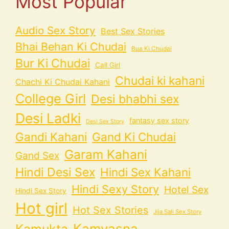
Most Popular
Audio Sex Story
Best Sex Stories
Bhai Behan Ki Chudai
Bua Ki Chudai
Bur Ki Chudai
Call Girl
Chudai ki kahani
Chachi Ki Chudai Kahani
College Girl
Desi bhabhi sex
Desi Ladki
fantasy sex story
Desi Sex Story
Gandi Kahani
Gand Ki Chudai
Garam Kahani
Gand Sex
Hindi Desi Sex
Hindi Sex Kahani
Hindi Sexy Story
Hotel Sex
Hindi Sex Story
Hot girl
Hot Sex Stories
Jija Sali Sex Story
Kamvasna
Kamukta