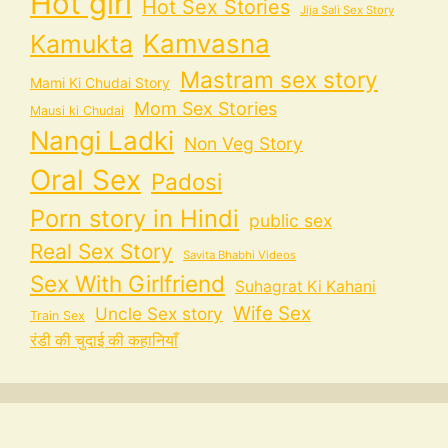
Hot girl
Hot Sex Stories
Jija Sali Sex Story
Kamvasna
Kamukta
Mastram sex story
Mami Ki Chudai Story
Mom Sex Stories
Mausi ki Chudai
Nangi Ladki
Non Veg Story
Oral Sex
Padosi
Porn story in Hindi
public sex
Real Sex Story
Savita Bhabhi Videos
Sex With Girlfriend
Suhagrat Ki Kahani
Wife Sex
Uncle Sex story
Train Sex
रंडी की चुदाई की कहानियाँ