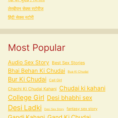
लेस्बीयन सेक्स स्टोरीज
हिंदी सेक्स स्टोरी
Most Popular
Audio Sex Story
Best Sex Stories
Bhai Behan Ki Chudai
Bua Ki Chudai
Bur Ki Chudai
Call Girl
Chudai ki kahani
Chachi Ki Chudai Kahani
College Girl
Desi bhabhi sex
Desi Ladki
fantasy sex story
Desi Sex Story
Gandi Kahani
Gand Ki Chudai