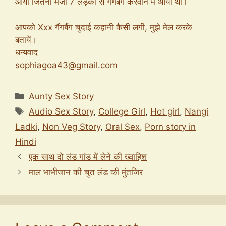
आया जितना मजा 7 लड़को से गैंगबैग करवाने में आया था।
आपको Xxx गैंगबैंग चुदाई कहानी कैसी लगी, मुझे मेल करके
बतायें।
धन्यवाद
sophiagoa43@gmail.com
Categories
Aunty Sex Story
Tags
Audio Sex Story
,
College Girl
,
Hot girl
,
Nangi
Ladki
,
Non Veg Story
,
Oral Sex
,
Porn story in
Hindi
एक साथ दो लंड गांड में लेने की ख्वाहिश
माल भाभीजान की चुत लंड की मुंतजिर