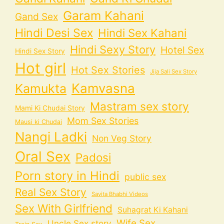
Garam Kahani
Gand Sex
Hindi Desi Sex
Hindi Sex Kahani
Hindi Sexy Story
Hotel Sex
Hindi Sex Story
Hot girl
Hot Sex Stories
Jija Sali Sex Story
Kamvasna
Kamukta
Mastram sex story
Mami Ki Chudai Story
Mom Sex Stories
Mausi ki Chudai
Nangi Ladki
Non Veg Story
Oral Sex
Padosi
Porn story in Hindi
public sex
Real Sex Story
Savita Bhabhi Videos
Sex With Girlfriend
Suhagrat Ki Kahani
Wife Sex
Uncle Sex story