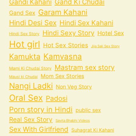
Gandi Kahani
Gand Ki Chudai
Garam Kahani
Gand Sex
Hindi Desi Sex
Hindi Sex Kahani
Hindi Sexy Story
Hotel Sex
Hindi Sex Story
Hot girl
Hot Sex Stories
Jija Sali Sex Story
Kamvasna
Kamukta
Mastram sex story
Mami Ki Chudai Story
Mom Sex Stories
Mausi ki Chudai
Nangi Ladki
Non Veg Story
Oral Sex
Padosi
Porn story in Hindi
public sex
Real Sex Story
Savita Bhabhi Videos
Sex With Girlfriend
Suhagrat Ki Kahani